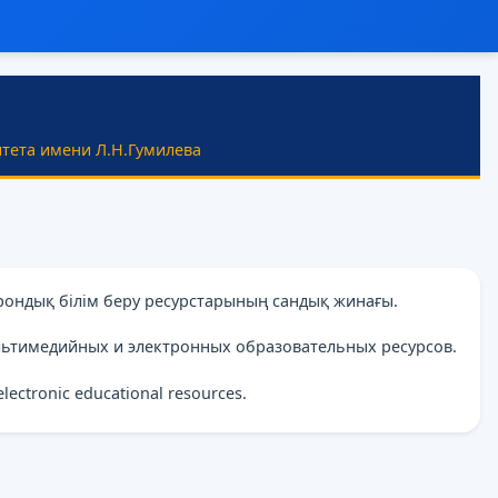
тета имени Л.Н.Гумилева
рондық білім беру ресурстарының сандық жинағы.
льтимедийных и электронных образовательных ресурсов.
 electronic educational resources.