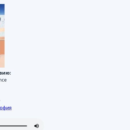
авию:
nce
9
офия