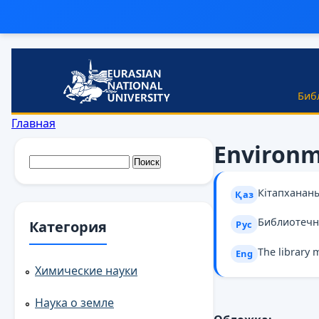
Перейти к основному содержанию
Биб
Вы здесь
Главная
Environm
Форма поиска
Поиск
Кітапханан
Қаз
Библиотечн
Категория
Рус
The library 
Eng
Химические науки
Наука о земле