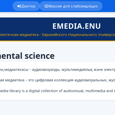
Диктор
Версия для слабовидящих
EMEDIA.ENU
лиотечная медиатека - Евразийского Национального Универси
ental science
ың медиатекасы – аудиовизуалды, мультимедиялық және элект
ая медиатека – это цифровая коллекция аудиовизуальных, му
media library is a digital collection of audiovisual, multimedia and