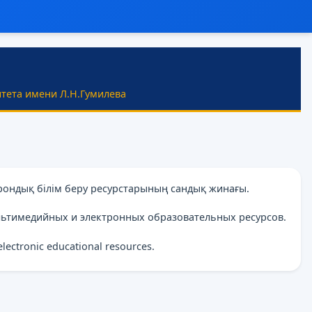
тета имени Л.Н.Гумилева
рондық білім беру ресурстарының сандық жинағы.
льтимедийных и электронных образовательных ресурсов.
 electronic educational resources.