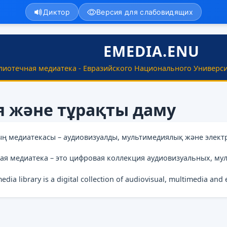
Диктор
Версия для слабовидящих
EMEDIA.ENU
лиотечная медиатека - Евразийского Национального Универси
я және тұрақты даму
ың медиатекасы – аудиовизуалды, мультимедиялық және элект
ая медиатека – это цифровая коллекция аудиовизуальных, му
media library is a digital collection of audiovisual, multimedia and