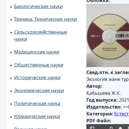
Обложка:
Биологические науки
Техника. Технические науки
Сельскохозяйственные
науки
Медицинские науки
Общественные науки
Свед.отн. к загл
Исторические науки
Экология және тұ
Автор:
Экономические науки
Қабышева Ж.К.
Год выпуска:
202
Политическая наука
Издательство:
<<
Категория:
Естес
Юридические науки
PDF Файл: