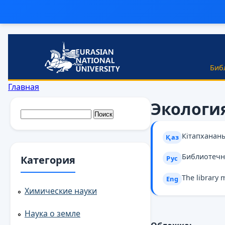
Перейти к основному содержанию
Биб
Вы здесь
Главная
Экологи
Форма поиска
Поиск
Кітапханан
Қаз
Библиотечн
Категория
Рус
The library 
Eng
Химические науки
Наука о земле