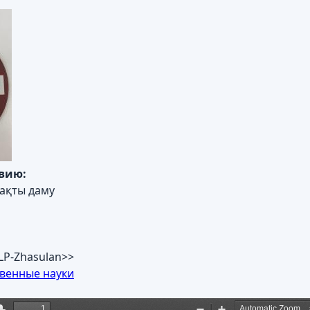
авию:
рақты даму
1
LP-Zhasulan>>
твенные науки