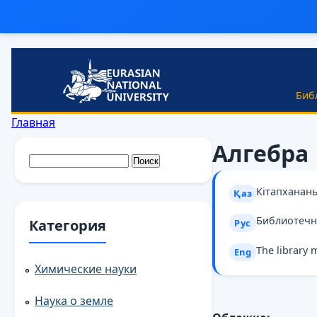
Перейти к основному содержанию
Биб
Вы здесь
Главная
Алгебра
Форма поиска
Поиск
Кітапханан
Қаз
Библиотечн
Категория
Рус
The library 
Eng
Химические науки
Наука о земле