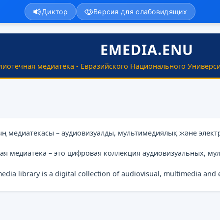
Диктор
Версия для слабовидящих
EMEDIA.ENU
лиотечная медиатека - Евразийского Национального Универси
ың медиатекасы – аудиовизуалды, мультимедиялық және элект
ая медиатека – это цифровая коллекция аудиовизуальных, му
media library is a digital collection of audiovisual, multimedia and