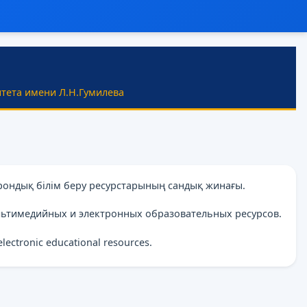
тета имени Л.Н.Гумилева
рондық білім беру ресурстарының сандық жинағы.
льтимедийных и электронных образовательных ресурсов.
 electronic educational resources.