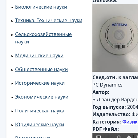
Обложка:
Биологические науки
Техника. Технические науки
Сельскохозяйственные
науки
Медицинские науки
Общественные науки
Свед.отн. к загл
Исторические науки
PC Dynamics
Автор:
Экономические науки
Б.Л.ван дер Варде
Год выпуска:
200
Политическая наука
Издательство:
Фи
Категория:
Физик
Юридические науки
PDF Файл: